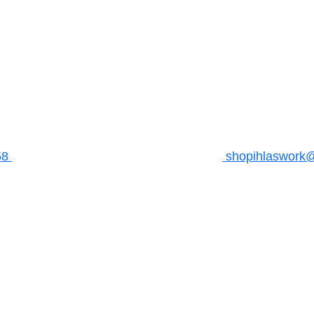
58
shopihlaswork