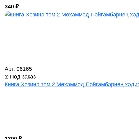
340 ₽
Арт. 06165
Под заказ
Книга Хәзинә том 2 Мөхәммәд Пәйгамбәрнең хәди
1300 ₽