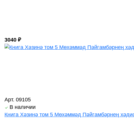
3040 ₽
Арт. 09105
В наличии
Книга Хәзинә том 5 Мөхәммәд Пәйгамбәрнең хәди