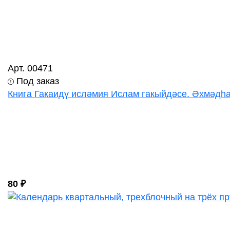
Арт. 00471
Под заказ
Книга Гакаидү исләмия Ислам гакыйдәсе. Әхмәдһад
80 ₽