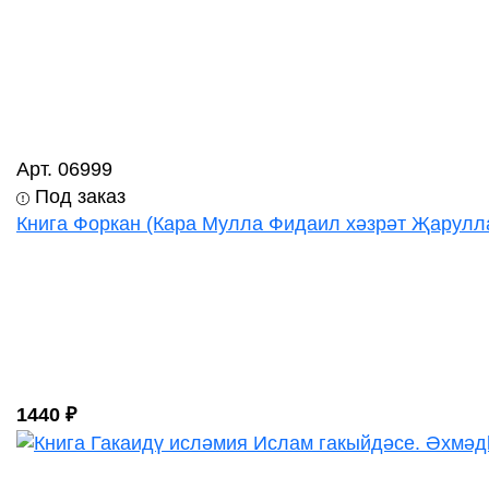
Арт. 06999
Под заказ
Книга Форкан (Кара Мулла Фидаил хәзрәт Җаруллаһ)
1440 ₽