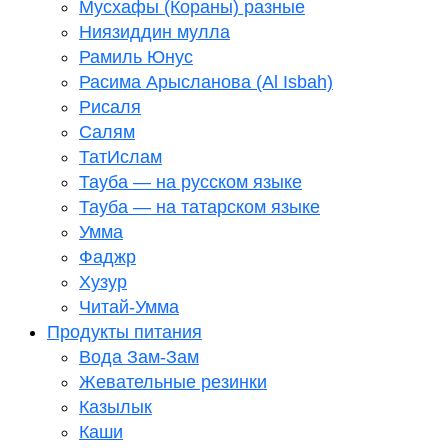
Мусхафы (Кораны) разные
Ниязиддин мулла
Рамиль Юнус
Расима Арысланова (Al Isbah)
Рисаля
Салям
ТатИслам
Тауба — на русском языке
Тауба — на татарском языке
Умма
Фаджр
Хузур
Читай-Умма
Продукты питания
Вода Зам-Зам
Жевательные резинки
Казылык
Каши