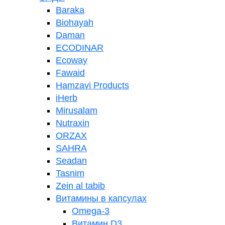
Baraka
Biohayah
Daman
ECODINAR
Ecoway
Fawaid
Hamzavi Рroducts
iHerb
Mirusalam
Nutraxin
ORZAX
SAHRA
Seadan
Tasnim
Zein al tabib
Витамины в капсулах
Omega-3
Витамин D3