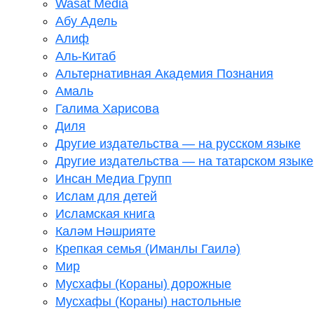
Wasat Media
Абу Адель
Алиф
Аль-Китаб
Альтернативная Академия Познания
Амаль
Галима Харисова
Диля
Другие издательства — на русском языке
Другие издательства — на татарском языке
Инсан Медиа Групп
Ислам для детей
Исламская книга
Каләм Нәшрияте
Крепкая семья (Иманлы Гаилә)
Мир
Мусхафы (Кораны) дорожные
Мусхафы (Кораны) настольные