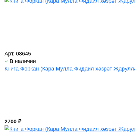
Арт. 08645
В наличии
Книга Форкан (Кара Мулла Фидаил хәзрәт Җаруллаһ)
2700 ₽