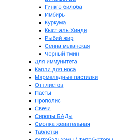
Гинкго билоба
Имбирь
Куркума
Кыст-аль-Хинди
Рыбий жир
Сенна меканская
Черный тмин
Для иммунитета
Капли для носа
Мармеладные пастилки
От глистов
Пасты
Прополис
Свечи
Сиропы БАДы
Смолка жевательная
Таблетки
Фитобальзамы / Фитобустеры