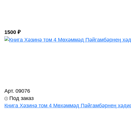
1500 ₽
Арт. 09076
Под заказ
Книга Хәзинә том 4 Мөхәммәд Пәйгамбәрнең хәди