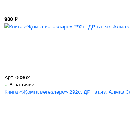
900 ₽
Арт. 00362
В наличии
Книга «Җомга вәгәзләре» 292с. ДР тат.яз. Алмаз С