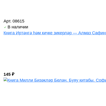
Арт. 08615
В наличии
Книга Иртәнгә һәм кичке зикерләр — Алмаз Сафин 4
145 ₽