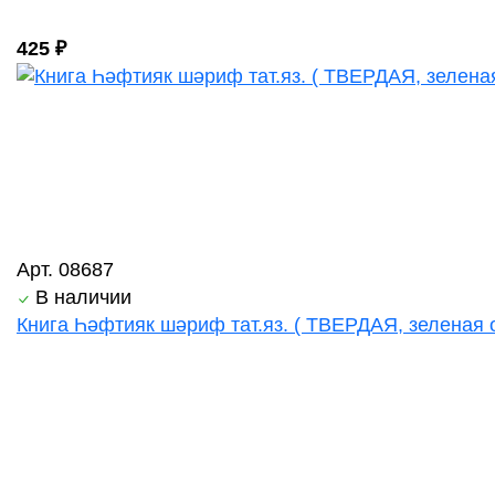
425 ₽
Арт. 08687
В наличии
Книга Һәфтияк шәриф тат.яз. ( ТВЕРДАЯ, зеленая о