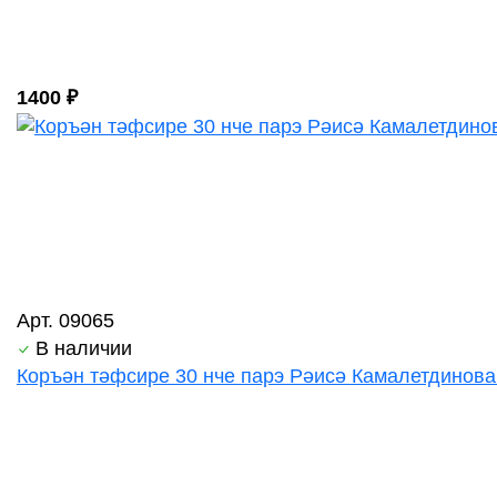
1400 ₽
Арт. 09065
В наличии
Коръән тәфсире 30 нче парэ Рәисә Камалетдинова 