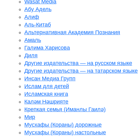
Wasat Media
Абу Адель
Алиф
Аль-Китаб
Альтернативная Академия Познания
Амаль
Галима Харисова
Диля
Другие издательства — на русском языке
Другие издательства — на татарском языке
Инсан Медиа Групп
Ислам для детей
Исламская книга
Каләм Нәшрияте
Крепкая семья (Иманлы Гаилә)
Мир
Мусхафы (Кораны) дорожные
Мусхафы (Кораны) настольные