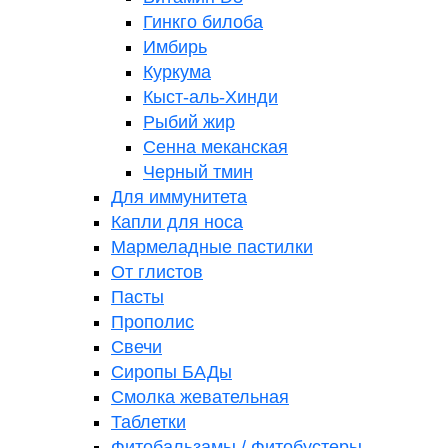
Гинкго билоба
Имбирь
Куркума
Кыст-аль-Хинди
Рыбий жир
Сенна меканская
Черный тмин
Для иммунитета
Капли для носа
Мармеладные пастилки
От глистов
Пасты
Прополис
Свечи
Сиропы БАДы
Смолка жевательная
Таблетки
Фитобальзамы / Фитобустеры