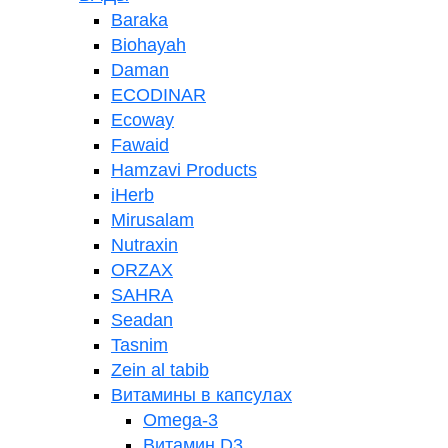
Baraka
Biohayah
Daman
ECODINAR
Ecoway
Fawaid
Hamzavi Рroducts
iHerb
Mirusalam
Nutraxin
ORZAX
SAHRA
Seadan
Tasnim
Zein al tabib
Витамины в капсулах
Omega-3
Витамин D3