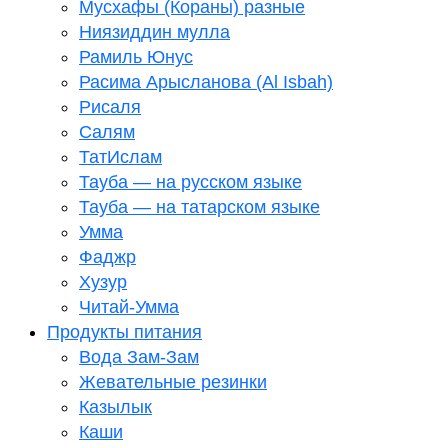
Мусхафы (Кораны) разные
Ниязиддин мулла
Рамиль Юнус
Расима Арысланова (Al Isbah)
Рисаля
Салям
ТатИслам
Тауба — на русском языке
Тауба — на татарском языке
Умма
Фаджр
Хузур
Читай-Умма
Продукты питания
Вода Зам-Зам
Жевательные резинки
Казылык
Каши