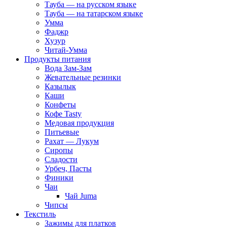
Тауба — на русском языке
Тауба — на татарском языке
Умма
Фаджр
Хузур
Читай-Умма
Продукты питания
Вода Зам-Зам
Жевательные резинки
Казылык
Каши
Конфеты
Кофе Tasty
Медовая продукция
Питьевые
Рахат — Лукум
Сиропы
Сладости
Урбеч, Пасты
Финики
Чаи
Чай Juma
Чипсы
Текстиль
Зажимы для платков