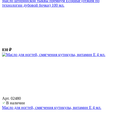
Масло штирийской тыквы премиум Ecodinar (отжим по
технологии дубовой бочки) 100 мл.
830 ₽
Арт. 02480
В наличии
Масло для ногтей, смягчения кутикулы, витамин Е 4 мл.