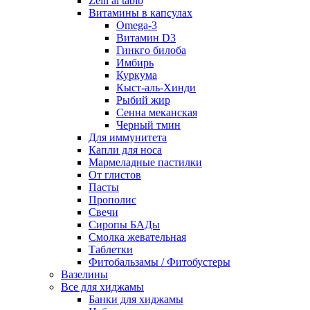
Zein al tabib
Витамины в капсулах
Omega-3
Витамин D3
Гинкго билоба
Имбирь
Куркума
Кыст-аль-Хинди
Рыбий жир
Сенна меканская
Черный тмин
Для иммунитета
Капли для носа
Мармеладные пастилки
От глистов
Пасты
Прополис
Свечи
Сиропы БАДы
Смолка жевательная
Таблетки
Фитобальзамы / Фитобустеры
Вазелины
Все для хиджамы
Банки для хиджамы