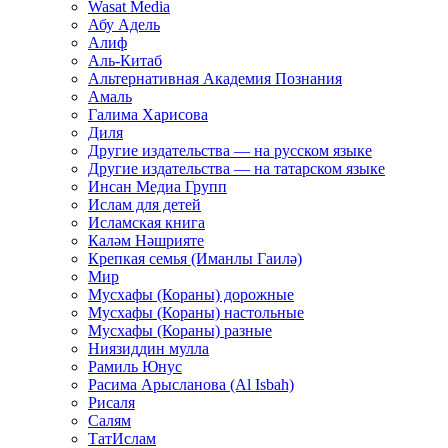
Wasat Media
Абу Адель
Алиф
Аль-Китаб
Альтернативная Академия Познания
Амаль
Галима Харисова
Диля
Другие издательства — на русском языке
Другие издательства — на татарском языке
Инсан Медиа Групп
Ислам для детей
Исламская книга
Каләм Нәшрияте
Крепкая семья (Иманлы Гаилә)
Мир
Мусхафы (Кораны) дорожные
Мусхафы (Кораны) настольные
Мусхафы (Кораны) разные
Ниязиддин мулла
Рамиль Юнус
Расима Арысланова (Al Isbah)
Рисаля
Салям
ТатИслам