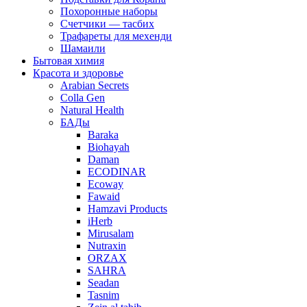
Похоронные наборы
Счетчики — тасбих
Трафареты для мехенди
Шамаили
Бытовая химия
Красота и здоровье
Arabian Secrets
Colla Gen
Natural Health
БАДы
Baraka
Biohayah
Daman
ECODINAR
Ecoway
Fawaid
Hamzavi Рroducts
iHerb
Mirusalam
Nutraxin
ORZAX
SAHRA
Seadan
Tasnim