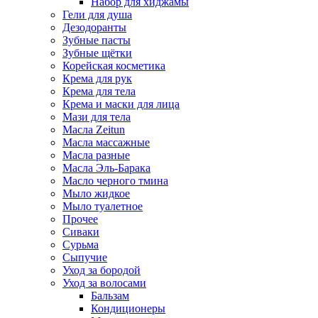
Набор для хиджамы
Гели для душа
Дезодоранты
Зубные пасты
Зубные щётки
Корейская косметика
Крема для рук
Крема для тела
Крема и маски для лица
Мази для тела
Масла Zeitun
Масла массажные
Масла разные
Масла Эль-Барака
Масло черного тмина
Мыло жидкое
Мыло туалетное
Прочее
Сиваки
Сурьма
Сыпучие
Уход за бородой
Уход за волосами
Бальзам
Кондиционеры