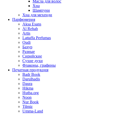
Масла для волос
Хна
Шампуни
Хна для мехенди
Парфюмерия
Aksa Esans
Al Rehab
Artis
Lattaffa Perfumas
Oudi
Бахур
Разные
Сирийские
Сухие духи
Флаконы, графины
Печатная продукция
Badr Book
Darulhadis
Daura
Hikma
Hutba.org
Noon
Nur Book
Tilmiz
Umma-Land