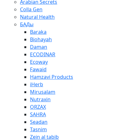
Arabian Secrets
Colla Gen
Natural Health
БАДы
Baraka
Biohayah
Daman
ECODINAR
Ecoway
Fawaid
Hamzavi Рroducts
iHerb
Mirusalam
Nutraxin
ORZAX
SAHRA
Seadan
Tasnim
Zein al tabib