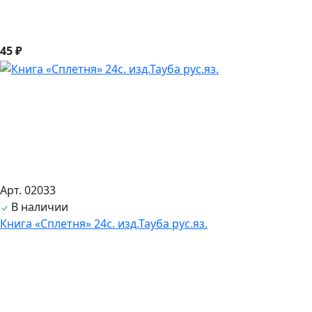
45 ₽
Арт. 02033
В наличии
Книга «Сплетня» 24с. изд.Тауба рус.яз.