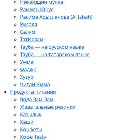
Ниязиддин мулла
Рамиль Юнус
Расима Арысланова (Al Isbah)
Рисаля
Салям
ТатИслам
Тауба — на русском языке
Тауба — на татарском языке
Умма
Фаджр
Хузур
Читай-Умма
Продукты питания
Вода Зам-Зам
Жевательные резинки
Казылык
Каши
Конфеты
Кофе Tasty