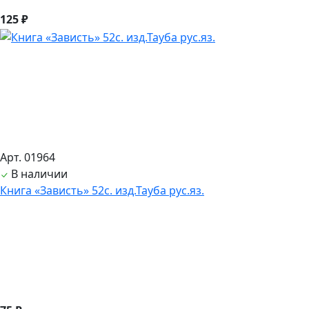
125 ₽
Арт. 01964
В наличии
Книга «Зависть» 52с. изд.Тауба рус.яз.