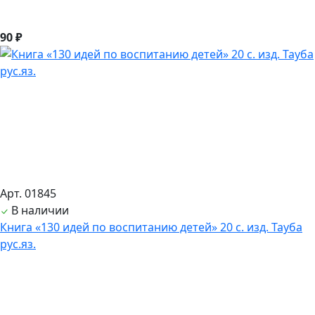
90 ₽
Арт. 01845
В наличии
Книга «130 идей по воспитанию детей» 20 с. изд. Тауба
рус.яз.