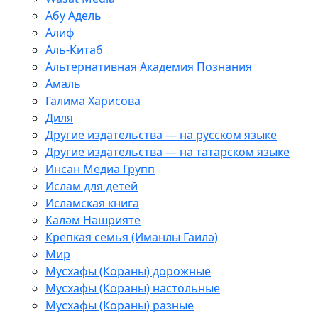
Абу Адель
Алиф
Аль-Китаб
Альтернативная Академия Познания
Амаль
Галима Харисова
Диля
Другие издательства — на русском языке
Другие издательства — на татарском языке
Инсан Медиа Групп
Ислам для детей
Исламская книга
Каләм Нәшрияте
Крепкая семья (Иманлы Гаилә)
Мир
Мусхафы (Кораны) дорожные
Мусхафы (Кораны) настольные
Мусхафы (Кораны) разные