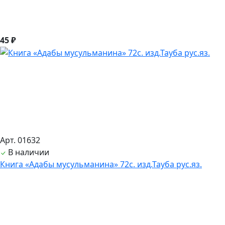
45 ₽
Арт. 01632
В наличии
Книга «Адабы мусульманина» 72с. изд.Тауба рус.яз.