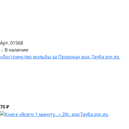
Арт. 01568
В наличии
«Достоинство мольбы за Пророка» изд. Тауба рус.яз.
70 ₽