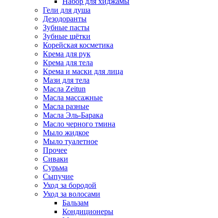
Набор для хиджамы
Гели для душа
Дезодоранты
Зубные пасты
Зубные щётки
Корейская косметика
Крема для рук
Крема для тела
Крема и маски для лица
Мази для тела
Масла Zeitun
Масла массажные
Масла разные
Масла Эль-Барака
Масло черного тмина
Мыло жидкое
Мыло туалетное
Прочее
Сиваки
Сурьма
Сыпучие
Уход за бородой
Уход за волосами
Бальзам
Кондиционеры