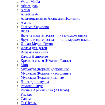
Wasat Media
Абу Адель
Алиф
Аль-Китаб
Альтернативная Академия Познания
Амаль
Галима Харисова
Диля
Другие издательства — на русском языке
Другие издательства — на татарском языке
Инсан Медиа Групп
Ислам для детей
Исламская книга
Каләм Нәшрияте
Крепкая семья (Иманлы Гаилә)
Мир
Мусхафы (Кораны) дорожные
Мусхафы (Кораны) настольные
Мусхафы (Кораны) разные
Ниязиддин мулла
Рамиль Юнус
Расима Арысланова (Al Isbah)
Рисаля
Салям
ТатИслам