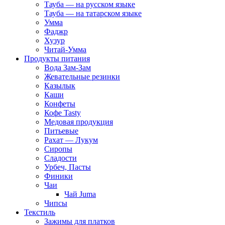
Тауба — на русском языке
Тауба — на татарском языке
Умма
Фаджр
Хузур
Читай-Умма
Продукты питания
Вода Зам-Зам
Жевательные резинки
Казылык
Каши
Конфеты
Кофе Tasty
Медовая продукция
Питьевые
Рахат — Лукум
Сиропы
Сладости
Урбеч, Пасты
Финики
Чаи
Чай Juma
Чипсы
Текстиль
Зажимы для платков