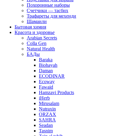
Похоронные наборы
Счетчики — тасбих
Трафареты для мехенди
Шамаили
Бытовая химия
Красота и здоровье
Arabian Secrets
Colla Gen
Natural Health
БАДы
Baraka
Biohayah
Daman
ECODINAR
Ecoway
Fawaid
Hamzavi Рroducts
iHerb
Mirusalam
Nutraxin
ORZAX
SAHRA
Seadan
Tasnim