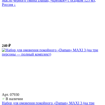
Масло чёрного тмина Daman, «крепкое» с осадком 125 мл,
Россия ↓
240 ₽
Арт. 07930
В наличии
Набор для омовения покойного «Daman» MAXI 3 (на три