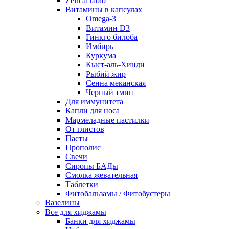
Zein al tabib
Витамины в капсулах
Omega-3
Витамин D3
Гинкго билоба
Имбирь
Куркума
Кыст-аль-Хинди
Рыбий жир
Сенна меканская
Черный тмин
Для иммунитета
Капли для носа
Мармеладные пастилки
От глистов
Пасты
Прополис
Свечи
Сиропы БАДы
Смолка жевательная
Таблетки
Фитобальзамы / Фитобустеры
Вазелины
Все для хиджамы
Банки для хиджамы