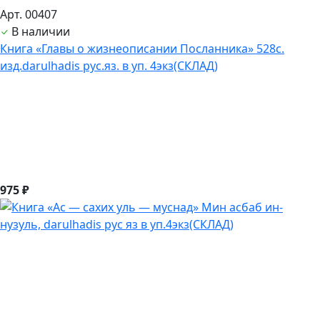
Арт. 00407
В наличии
Книга «Главы о жизнеописании Посланника» 528с.
изд.darulhadis рус.яз. в уп. 4экз(СКЛАД)
975 ₽