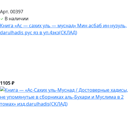
Арт. 00397
В наличии
Книга «Ас — сахих уль — муснад» Мин асбаб ин-нузуль,
darulhadis рус яз в уп.4экз(СКЛАД)
1105 ₽