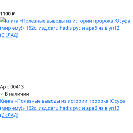
1100 ₽
Арт. 00413
В наличии
Книга «Полезные выводы из истории пророка Юсуфа
(мир ему)» 162с. изд.darulhadis рус и араб яз в уп12
(СКЛАД)