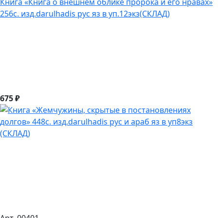
Книга «Книга о внешнем облике пророка и его нравах»
256с. изд.darulhadis рус яз в уп.12экз(СКЛАД)
675 ₽
Арт. 00401