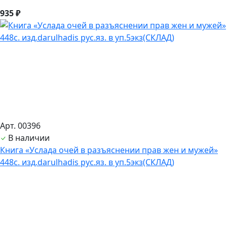
935 ₽
Арт. 00396
В наличии
Книга «Услада очей в разъяснении прав жен и мужей»
448с. изд.darulhadis рус.яз. в уп.5экз(СКЛАД)