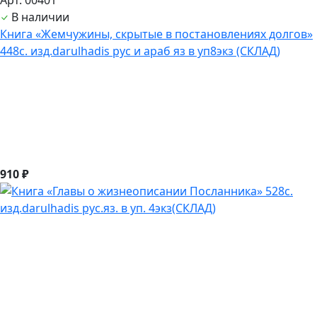
В наличии
Книга «Жемчужины, скрытые в постановлениях долгов»
448с. изд.darulhadis рус и араб яз в уп8экз (СКЛАД)
910 ₽