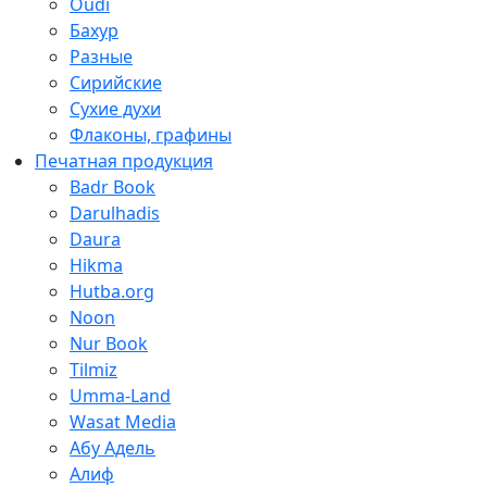
Oudi
Бахур
Разные
Сирийские
Сухие духи
Флаконы, графины
Печатная продукция
Badr Book
Darulhadis
Daura
Hikma
Hutba.org
Noon
Nur Book
Tilmiz
Umma-Land
Wasat Media
Абу Адель
Алиф