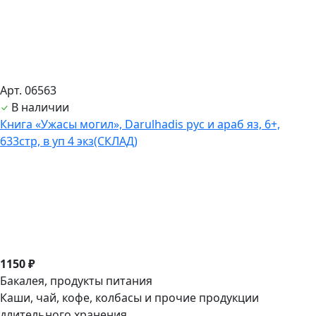
Арт. 06563
В наличии
Книга «Ужасы могил», Darulhadis рус и араб яз, 6+,
633стр, в уп 4 экз(СКЛАД)
1150 ₽
Бакалея, продукты питания
Каши, чай, кофе, колбасы и прочие продукции
длительного хранения