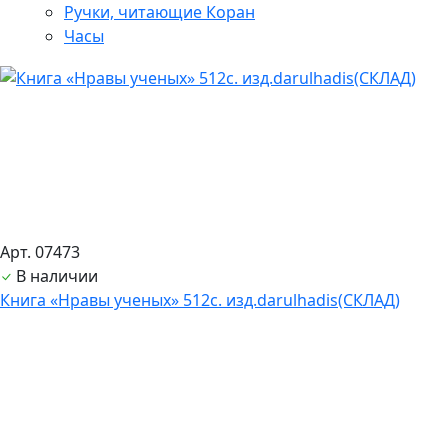
Ручки, читающие Коран
Часы
Арт. 07473
В наличии
Книга «Нравы ученых» 512с. изд.darulhadis(СКЛАД)