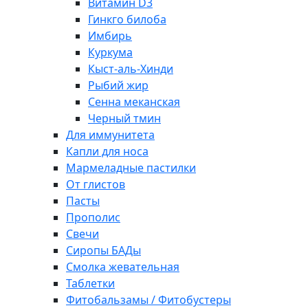
Витамин D3
Гинкго билоба
Имбирь
Куркума
Кыст-аль-Хинди
Рыбий жир
Сенна меканская
Черный тмин
Для иммунитета
Капли для носа
Мармеладные пастилки
От глистов
Пасты
Прополис
Свечи
Сиропы БАДы
Смолка жевательная
Таблетки
Фитобальзамы / Фитобустеры