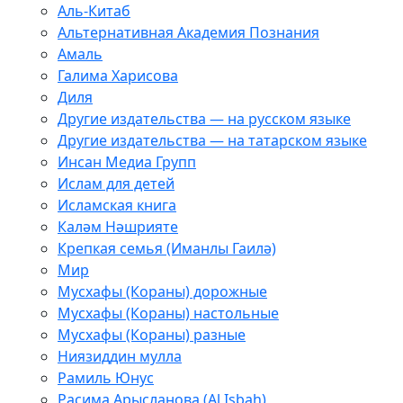
Аль-Китаб
Альтернативная Академия Познания
Амаль
Галима Харисова
Диля
Другие издательства — на русском языке
Другие издательства — на татарском языке
Инсан Медиа Групп
Ислам для детей
Исламская книга
Каләм Нәшрияте
Крепкая семья (Иманлы Гаилә)
Мир
Мусхафы (Кораны) дорожные
Мусхафы (Кораны) настольные
Мусхафы (Кораны) разные
Ниязиддин мулла
Рамиль Юнус
Расима Арысланова (Al Isbah)