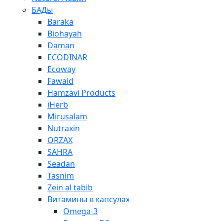
БАДы
Baraka
Biohayah
Daman
ECODINAR
Ecoway
Fawaid
Hamzavi Рroducts
iHerb
Mirusalam
Nutraxin
ORZAX
SAHRA
Seadan
Tasnim
Zein al tabib
Витамины в капсулах
Omega-3