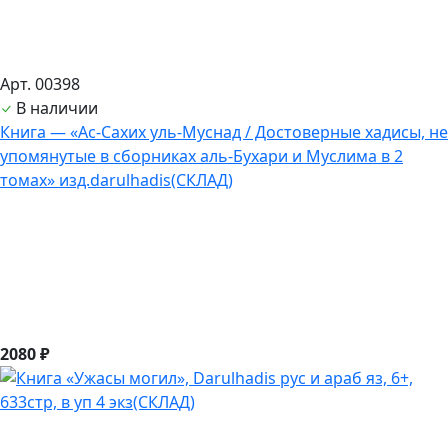
Арт. 00398
В наличии
Книга — «Ас-Сахих уль-Муснад / Достоверные хадисы, не
упомянутые в сборниках аль-Бухари и Муслима в 2
томах» изд.darulhadis(СКЛАД)
2080 ₽