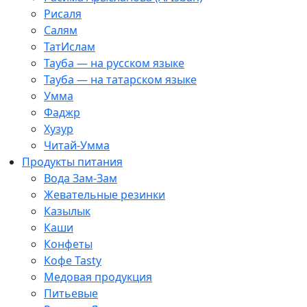
Рисаля
Салям
ТатИслам
Тауба — на русском языке
Тауба — на татарском языке
Умма
Фаджр
Хузур
Читай-Умма
Продукты питания
Вода Зам-Зам
Жевательные резинки
Казылык
Каши
Конфеты
Кофе Tasty
Медовая продукция
Питьевые