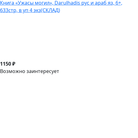
Книга «Ужасы могил», Darulhadis рус и араб яз, 6+,
633стр, в уп 4 экз(СКЛАД)
1150 ₽
Возможно заинтересует