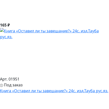
165 ₽
Арт. 01951
Под заказ
Книга «Оставил ли ты завещание?» 24с. изд.Тауба рус.яз.