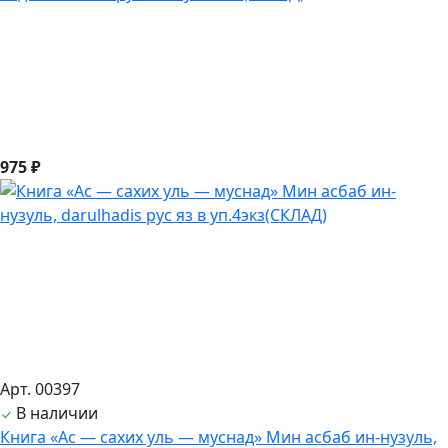
975 ₽
Арт. 00397
В наличии
Книга «Ас — сахих уль — муснад» Мин асбаб ин-нузуль,