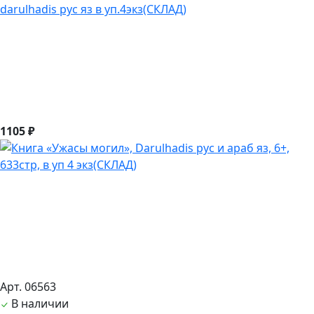
darulhadis рус яз в уп.4экз(СКЛАД)
1105 ₽
Арт. 06563
В наличии