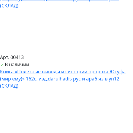
Арт. 00413
В наличии
Книга «Полезные выводы из истории пророка Юсуфа
(мир ему)» 162с. изд.darulhadis рус и араб яз в уп12
(СКЛАД)