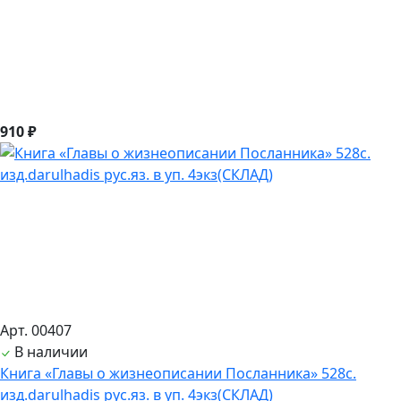
910 ₽
Арт. 00407
В наличии
Книга «Главы о жизнеописании Посланника» 528с.
изд.darulhadis рус.яз. в уп. 4экз(СКЛАД)