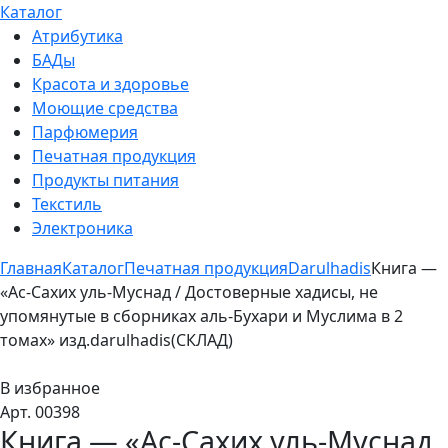
Каталог
Атрибутика
БАДы
Красота и здоровье
Моющие средства
Парфюмерия
Печатная продукция
Продукты питания
Текстиль
Электроника
Главная
Каталог
Печатная продукция
Darulhadis
Книга —
«Ас-Сахих уль-Муснад / Достоверные хадисы, не
упомянутые в сборниках аль-Бухари и Муслима в 2
томах» изд.darulhadis(СКЛАД)
В избранное
Арт. 00398
Книга — «Ас-Сахих уль-Муснад