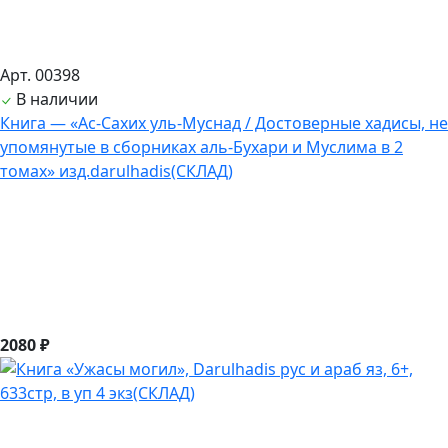
Арт. 00398
В наличии
Книга — «Ас-Сахих уль-Муснад / Достоверные хадисы, не
упомянутые в сборниках аль-Бухари и Муслима в 2
томах» изд.darulhadis(СКЛАД)
2080 ₽