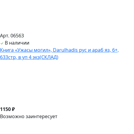
Арт. 06563
В наличии
Книга «Ужасы могил», Darulhadis рус и араб яз, 6+,
633стр, в уп 4 экз(СКЛАД)
1150 ₽
Возможно заинтересует