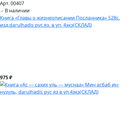
Арт. 00407
В наличии
Книга «Главы о жизнеописании Посланника» 528с.
изд.darulhadis рус.яз. в уп. 4экз(СКЛАД)
975 ₽