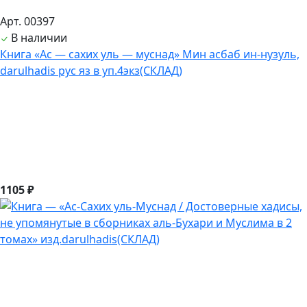
Арт. 00397
В наличии
Книга «Ас — сахих уль — муснад» Мин асбаб ин-нузуль,
darulhadis рус яз в уп.4экз(СКЛАД)
1105 ₽