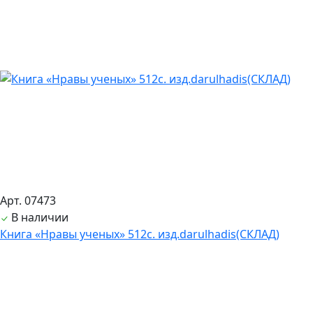
Арт. 07473
В наличии
Книга «Нравы ученых» 512с. изд.darulhadis(СКЛАД)