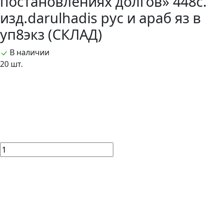
постановлениях долгов» 448с.
изд.darulhadis рус и араб яз в
уп8экз (СКЛАД)
В наличии
20 шт.