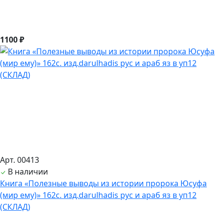
1100 ₽
Арт. 00413
В наличии
Книга «Полезные выводы из истории пророка Юсуфа
(мир ему)» 162с. изд.darulhadis рус и араб яз в уп12
(СКЛАД)