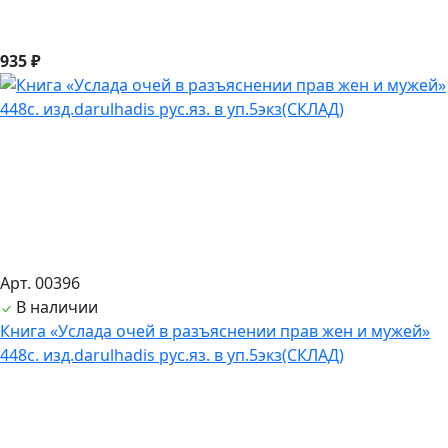
935 ₽
Арт. 00396
В наличии
Книга «Услада очей в разъяснении прав жен и мужей»
448с. изд.darulhadis рус.яз. в уп.5экз(СКЛАД)