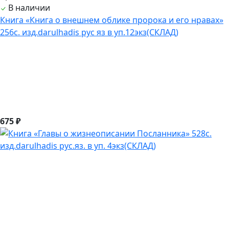
В наличии
Книга «Книга о внешнем облике пророка и его нравах»
256с. изд.darulhadis рус яз в уп.12экз(СКЛАД)
675 ₽