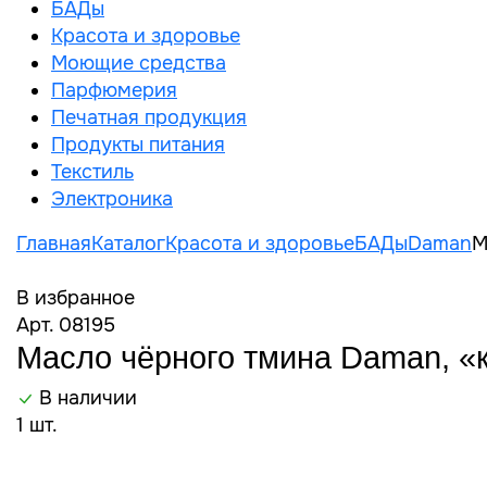
БАДы
Красота и здоровье
Моющие средства
Парфюмерия
Печатная продукция
Продукты питания
Текстиль
Электроника
Главная
Каталог
Красота и здоровье
БАДы
Daman
М
В избранное
Арт. 08195
Масло чёрного тмина Daman, «к
В наличии
1 шт.