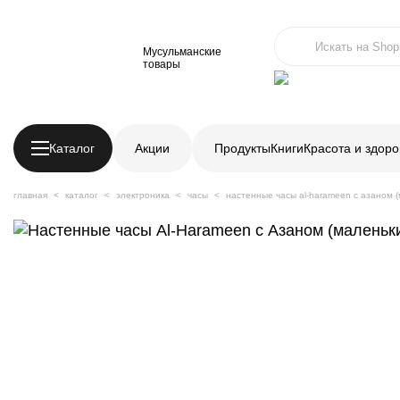
Мусульманские
товары
Каталог
Акции
Продукты
Книги
Красота и здоро
главная
каталог
электроника
часы
настенные часы al-harameen с азаном 