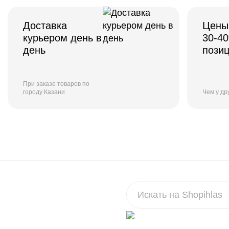
Доставка
Цены
курьером день в
30-4
день
пози
При заказе товаров по
городу Казани
Чем у др