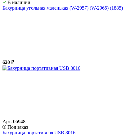
В наличии
Бахурница угольная маленькая (W-2957) (W-2965) (1885)
620 ₽
Арт. 06948
Под заказ
Бахурница портативная USB 8016