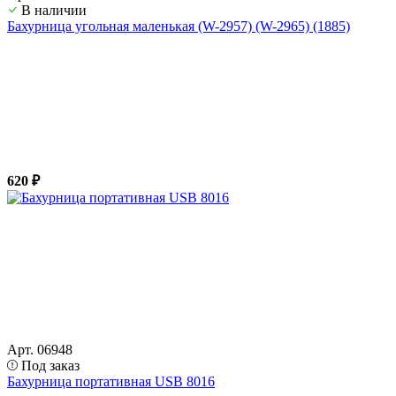
В наличии
Бахурница угольная маленькая (W-2957) (W-2965) (1885)
620 ₽
Арт. 06948
Под заказ
Бахурница портативная USB 8016