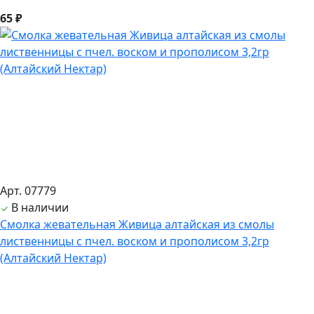
65 ₽
Арт. 07779
В наличии
Смолка жевательная Живица алтайская из смолы
лиственницы с пчел. воском и прополисом 3,2гр
(Алтайский Нектар)