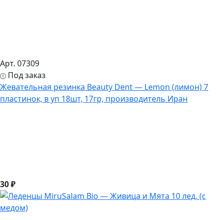
Арт. 07309
Под заказ
Жевательная резинка Beauty Dent — Lemon (лимон) 7
пластинок, в уп 18шт, 17гр, производитель Иран
30 ₽