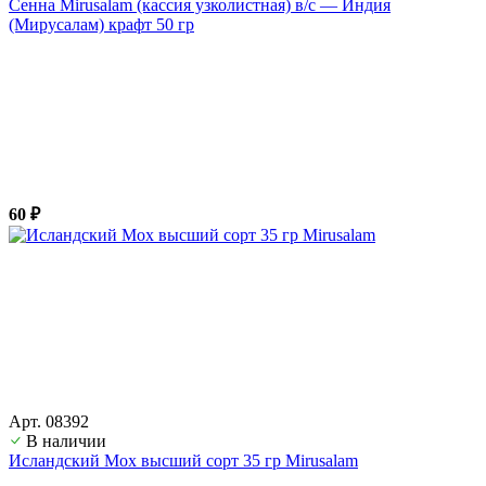
Сенна Mirusalam (кассия узколистная) в/с — Индия
(Мирусалам) крафт 50 гр
60 ₽
Арт. 08392
В наличии
Исландский Мох высший сорт 35 гр Mirusalam