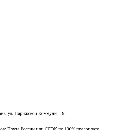
зань, ул. Парижской Коммуны, 19.
ёров: Почта России или СДЭК по 100% предоплате.