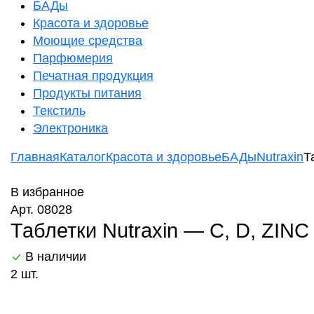
БАДы
Красота и здоровье
Моющие средства
Парфюмерия
Печатная продукция
Продукты питания
Текстиль
Электроника
Главная
Каталог
Красота и здоровье
БАДы
Nutraxin
Т
В избранное
Арт. 08028
Таблетки Nutraxin — С, D, ZIN
В наличии
2 шт.