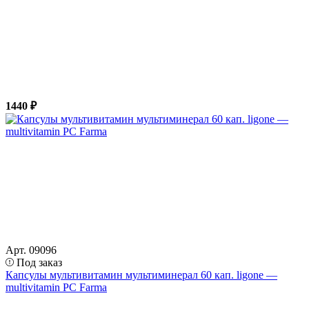
1440 ₽
Арт. 09096
Под заказ
Капсулы мультивитамин мультиминерал 60 кап. ligone —
multivitamin PC Farma