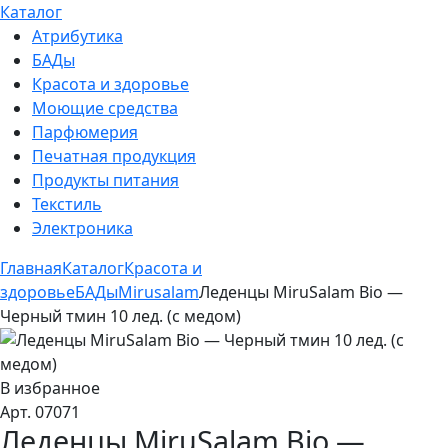
Каталог
Атрибутика
БАДы
Красота и здоровье
Моющие средства
Парфюмерия
Печатная продукция
Продукты питания
Текстиль
Электроника
Главная
Каталог
Красота и
здоровье
БАДы
Mirusalam
Леденцы MiruSalam Bio —
Черный тмин 10 лед. (с медом)
В избранное
Арт. 07071
Леденцы MiruSalam Bio —