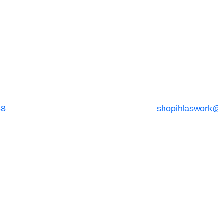
58
shopihlaswork