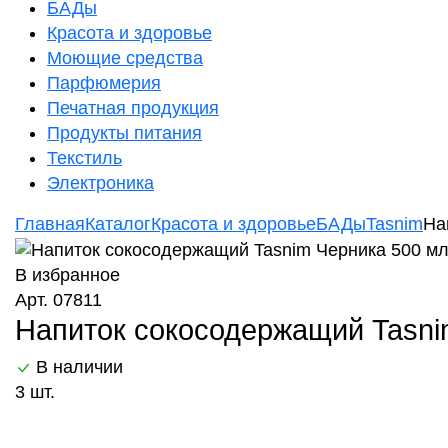
БАДы
Красота и здоровье
Моющие средства
Парфюмерия
Печатная продукция
Продукты питания
Текстиль
Электроника
Главная
Каталог
Красота и здоровье
БАДы
Tasnim
На
В избранное
Арт. 07811
Напиток сокосодержащий Tasni
В наличии
3 шт.