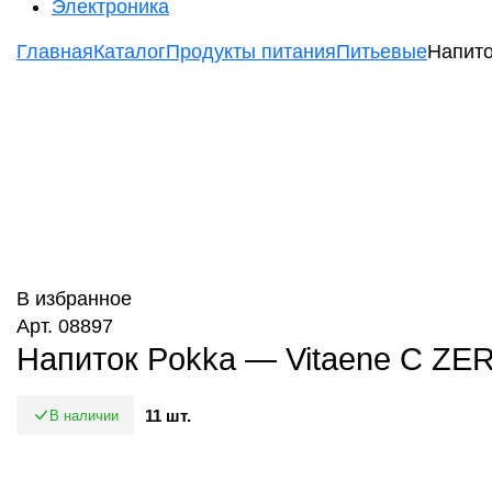
Электроника
Главная
Каталог
Продукты питания
Питьевые
Напито
В избранное
Арт. 08897
Напиток Pokka — Vitaene C ZER
11 шт.
В наличии