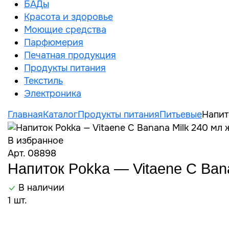
БАДы
Красота и здоровье
Моющие средства
Парфюмерия
Печатная продукция
Продукты питания
Текстиль
Электроника
Главная
Каталог
Продукты питания
Питьевые
Напит
В избранное
Арт. 08898
Напиток Pokka — Vitaene C Bana
В наличии
1 шт.