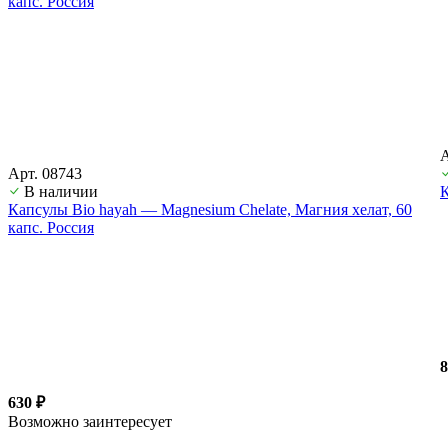
А
Арт. 08743
В наличии
К
Капсулы Bio hayah — Magnesium Chelate, Магния хелат, 60
капс. Россия
8
630 ₽
Возможно заинтересует