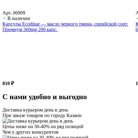
Арт. 06909
А
В наличии
Капсулы Ecodinar — масло черного тмина, сирийской сорт.
К
Премиум 360mg 200 капс.
6
810 ₽
1
С нами удобно и выгодно
Доставка курьером день в день
При заказе товаров по городу Казани
Цены ниже на 30-40% на ряд позиций
Чем у других конкурентов