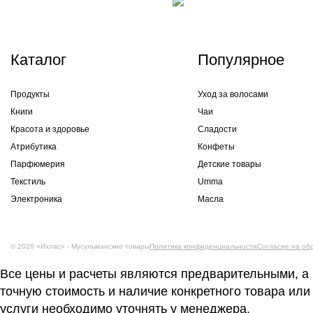
Каталог
Популярное
Продукты
Уход за волосами
Книги
Чаи
Красота и здоровье
Сладости
Атрибутика
Конфеты
Парфюмерия
Детские товары
Текстиль
Umma
Электроника
Масла
© 2026 «Ихлас» - Мусульманские товары
Политика конфиденциальности
Согласие на об
Все цены и расчеты являются предварительными, а
точную стоимость и наличие конкретного товара или
услуги необходимо уточнять у менеджера.