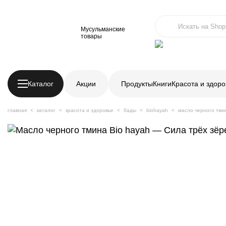
Мусульманские
товары
Каталог
Акции
Продукты
Книги
Красота и здоро
главная
каталог
красота и здоровье
бады
biohayah
масло черного тмин