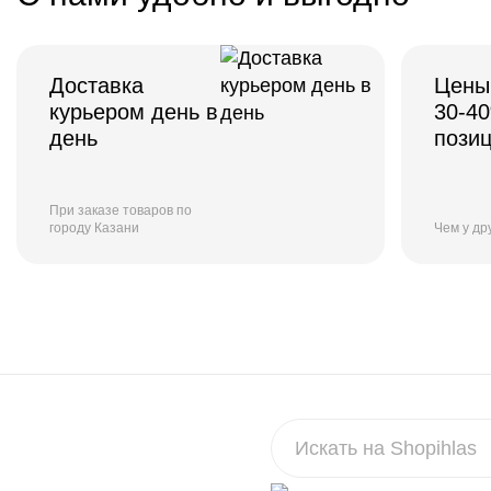
Доставка
Цены
курьером день в
30-4
день
пози
При заказе товаров по
городу Казани
Чем у др