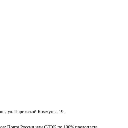
зань, ул. Парижской Коммуны, 19.
ёров: Почта России или СДЭК по 100% предоплате.