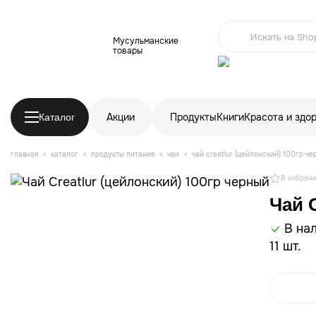
Мусульманские
товары
Акции
Продукты
Книги
Красота и здо
Каталог
главная
каталог
продукты питания
чаи
чай creatlur (цейлонский) 100гр ч
В избран
Чай 
В на
11 шт.