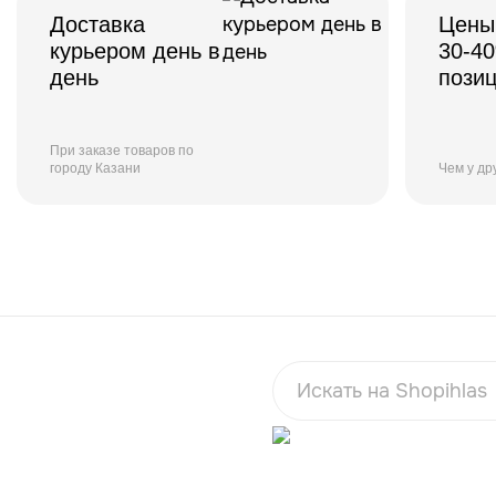
Доставка
Цены
курьером день в
30-4
день
пози
При заказе товаров по
городу Казани
Чем у др