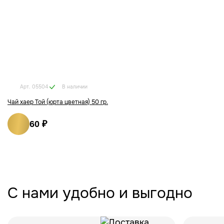
В наличии
Арт. 05504
Чай хаер Той (юрта цветная) 50 гр.
60 ₽
С нами удобно и выгодно