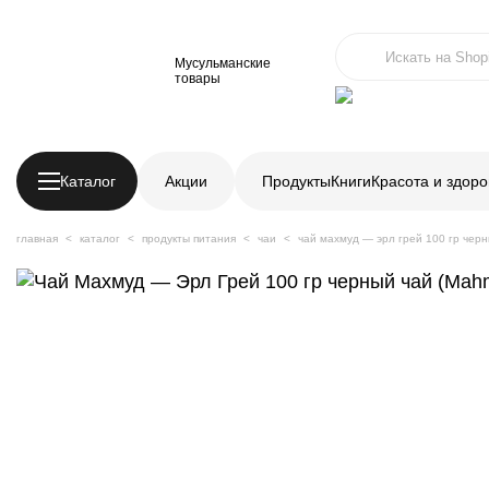
Мусульманские
товары
Каталог
Акции
Продукты
Книги
Красота и здоро
главная
каталог
продукты питания
чаи
чай махмуд — эрл грей 100 гр чер