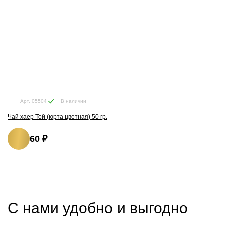
В наличии
Арт. 05504
Чай хаер Той (юрта цветная) 50 гр.
60 ₽
С нами удобно и выгодно