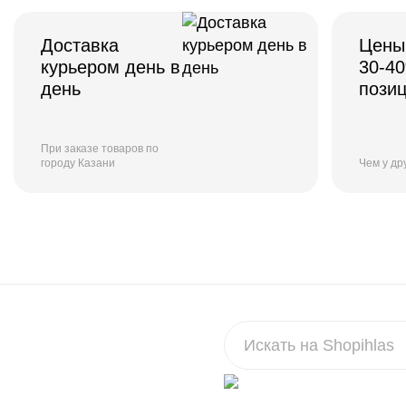
Доставка
Цены
курьером день в
30-4
день
пози
При заказе товаров по
городу Казани
Чем у др