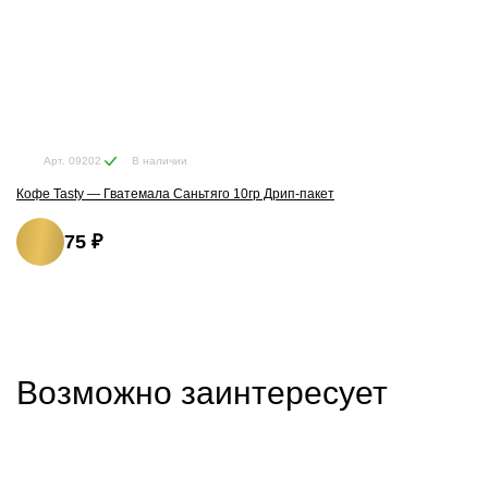
В наличии
Арт. 09202
Кофе Tasty — Гватемала Саньтяго 10гр Дрип-пакет
75 ₽
Возможно заинтересует