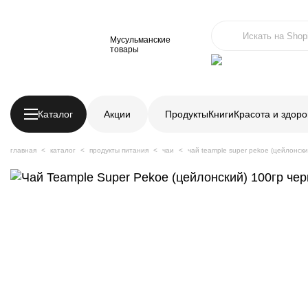
Мусульманские
товары
Каталог
Акции
Продукты
Книги
Красота и здоро
главная
каталог
продукты питания
чаи
чай teample super pekoe (цейлонск