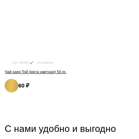
В наличии
Арт. 05504
Чай хаер Той (юрта цветная) 50 гр.
60 ₽
С нами удобно и выгодно