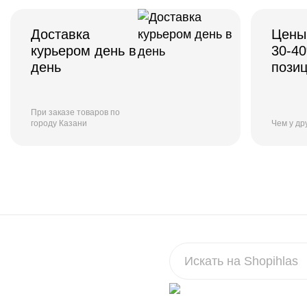
Доставка
Цены
курьером день в
30-4
день
пози
При заказе товаров по
городу Казани
Чем у др