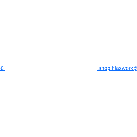
58
shopihlaswork