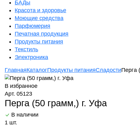
БАДы
Красота и здоровье
Моющие средства
Парфюмерия
Печатная продукция
Продукты питания
Текстиль
Электроника
Главная
Каталог
Продукты питания
Сладости
Перга (
В избранное
Арт. 05123
Перга (50 грамм,) г. Уфа
В наличии
1 шт.