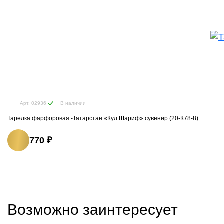
В наличии
Арт. 02936
Тарелка фарфоровая -Татарстан «Кул Шариф» сувенир (20-К78-8)
770 ₽
Возможно заинтересует