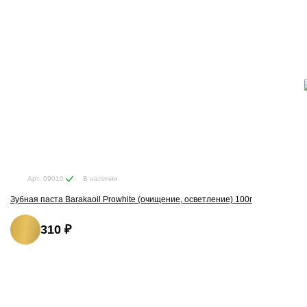
В наличии
Арт. 09010
Зубная паста Barakaoil Prowhite (очищение, осветление) 100г
310 ₽