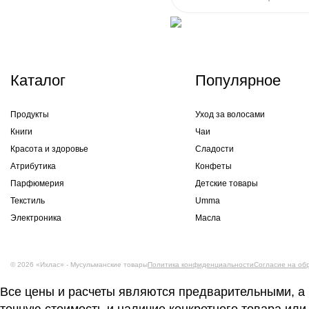
Каталог
Популярное
Продукты
Уход за волосами
Книги
Чаи
Красота и здоровье
Сладости
Атрибутика
Конфеты
Парфюмерия
Детские товары
Текстиль
Umma
Электроника
Масла
© 2026 «Ихлас» - Мусульманские товары
Политика конфиденциальности
Согласие на об
Все цены и расчеты являются предварительными, а