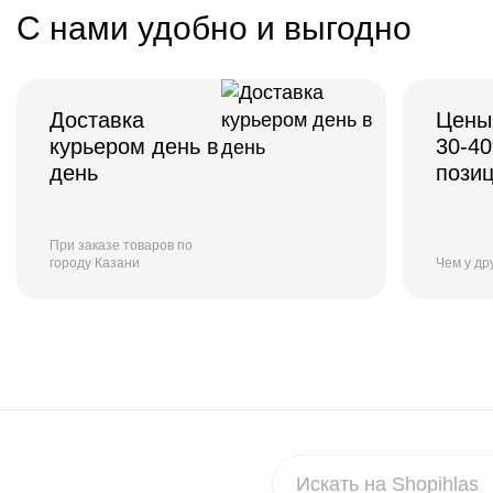
С нами удобно и выгодно
Доставка
Цены
курьером день в
30-4
день
пози
При заказе товаров по
городу Казани
Чем у др