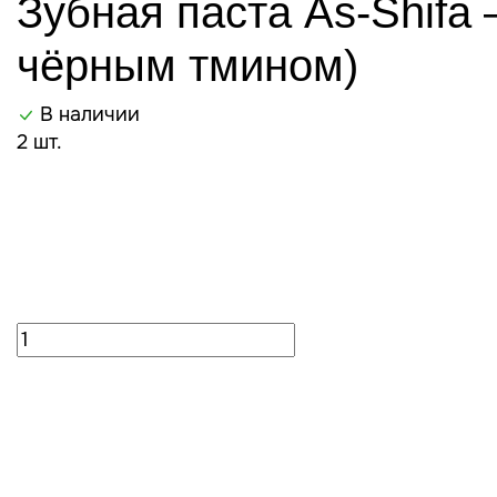
Зубная паста As-Shifa 
чёрным тмином)
В наличии
2 шт.