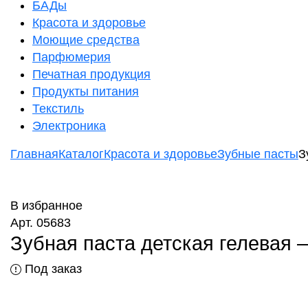
БАДы
Красота и здоровье
Моющие средства
Парфюмерия
Печатная продукция
Продукты питания
Текстиль
Электроника
Главная
Каталог
Красота и здоровье
Зубные пасты
З
В избранное
Арт. 05683
Зубная паста детская гелевая —
Под заказ