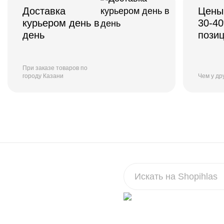
Доставка
Цены
курьером день в
30-4
день
пози
При заказе товаров по
городу Казани
Чем у др