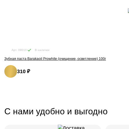
В наличии
Арт. 09010
Зубная паста Barakaoil Prowhite (очищение, осветление) 100г
310 ₽
С нами удобно и выгодно