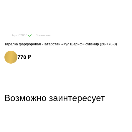
В наличии
Арт. 02936
Тарелка фарфоровая -Татарстан «Кул Шариф» сувенир (20-К78-8)
770 ₽
Возможно заинтересует