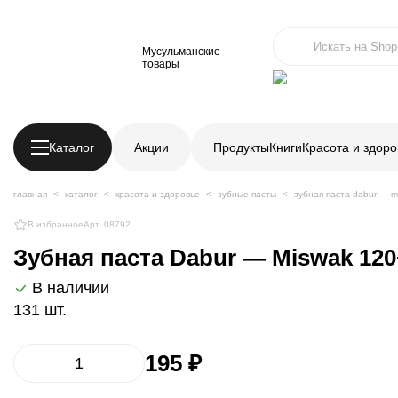
Мусульманские
товары
Каталог
Акции
Продукты
Книги
Красота и здоро
главная
каталог
красота и здоровье
зубные пасты
зубная паста dabur — mi
В избранное
Арт. 08792
Зубная паста Dabur — Miswak 120+
В наличии
131 шт.
195 ₽