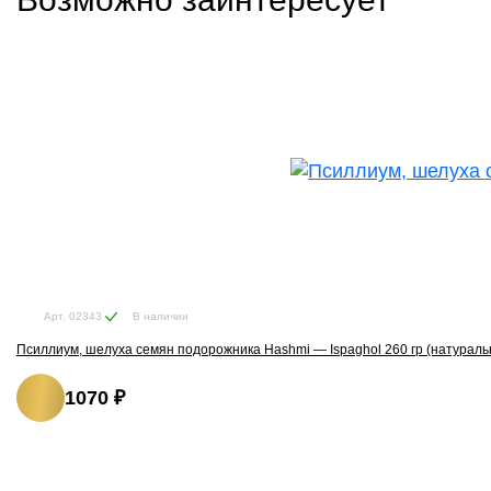
В наличии
Арт. 02343
Псиллиум, шелуха семян подорожника Hashmi — Ispaghol 260 гр (натураль
1070 ₽