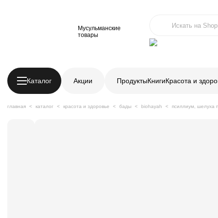
Мусульманские
товары
Каталог
Акции
Продукты
Книги
Красота и здоро
главная
каталог
красота и здоровье
бады
biohayah
псиллиум, шелуха п