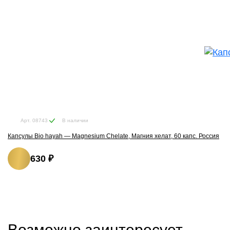
В наличии
Арт. 08743
Капсулы Bio hayah — Magnesium Chelate, Магния хелат, 60 капс. Россия
630 ₽
Возможно заинтересует