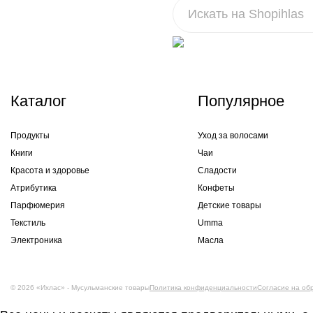
Каталог
Популярное
Продукты
Уход за волосами
Книги
Чаи
Красота и здоровье
Сладости
Атрибутика
Конфеты
Парфюмерия
Детские товары
Текстиль
Umma
Электроника
Масла
© 2026 «Ихлас» - Мусульманские товары
Политика конфиденциальности
Согласие на об