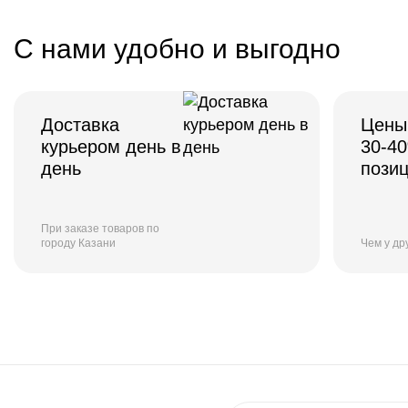
С нами удобно и выгодно
Доставка
Цены
курьером день в
30-4
день
пози
При заказе товаров по
городу Казани
Чем у др