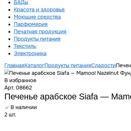
БАДы
Красота и здоровье
Моющие средства
Парфюмерия
Печатная продукция
Продукты питания
Текстиль
Электроника
Главная
Каталог
Продукты питания
Сладости
Печен
В избранное
Арт. 08662
Печенье арабское Siafa — Mamo
В наличии
2 шт.