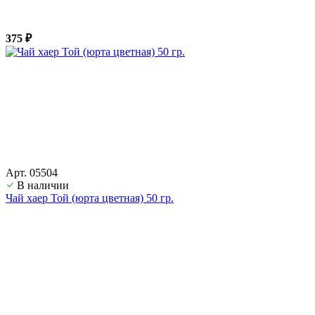
375 ₽
Арт. 05504
В наличии
Чай хаер Той (юрта цветная) 50 гр.