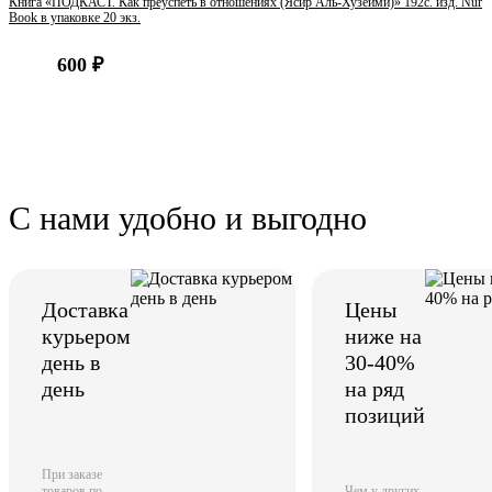
Книга «ПОДКАСТ. Как преуспеть в отношениях (Ясир Аль-Хузейми)» 192с. изд. Nur
Book в упаковке 20 экз.
600 ₽
С нами удобно и выгодно
Доставка
Цены
курьером
ниже на
день в
30-40%
день
на ряд
позиций
При заказе
товаров по
Чем у других