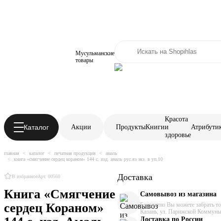
Мусульманские
товары
Красота
Каталог
Акции
Продукты
Книги
и
Атрибути
здоровье
главная
каталог
печатная продукция
амаль
книга «смягчение сердец кораном» 144 с. изд. амаль рус.яз экз. в уп.10
Доставка
В избранное
Арт. 00560
Книга «Смягчение
Самовывоз из магазина
сердец Кораном»
Бесплатно Вы можете забрать тов
Казань, ул. Парижской Коммуны
Доставка по России