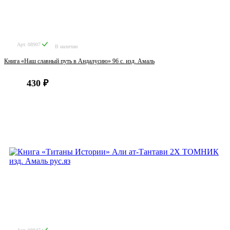
Арт. 08907
В наличии
Книга «Наш славный путь в Андалусию» 96 с. изд. Амаль
430 ₽