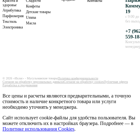
Париж
Красота и
Сладости
Контакты
здоровье
Комму
Конфеты
Атрибутика
19
Детские товары
Парфюмерия
с 9:00 до
Umma
без вых
Текстиль
Масла
Электроника
+7 (96
559-18
Консульт
менедже
© 2026 «Ихлас» - Мусульманские товары
Политика конфиденциальности
Согласие на обработку персональных данныхи
Согласие на обработку cookies
Публичная оферта
Разработка и продвижение
Все цены и расчеты являются предварительными, а точную
стоимость и наличие конкретного товара или услуги
необходимо уточнять у менеджера.
Сайт использует cookie-файлы для удобства пользователя. Вы
можете отключить их в настройках браузера. Подробнее — в
Политике использования Cookies
.