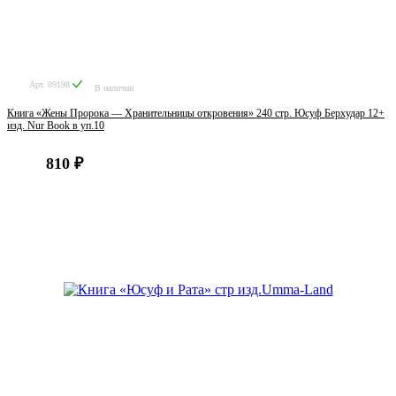
Арт. 09198
В наличии
Книга «Жены Пророка — Хранительницы откровения» 240 стр. Юсуф Берхудар 12+
изд. Nur Book в уп.10
810 ₽