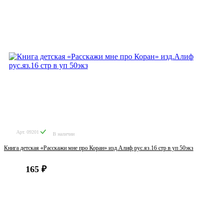
Арт. 09201
В наличии
Книга детская «Расскажи мне про Коран» изд.Алиф рус.яз.16 стр в уп 50экз
165 ₽