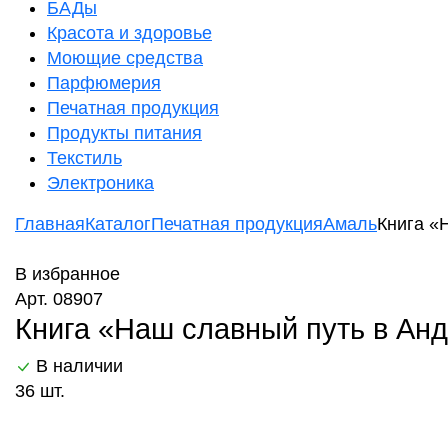
БАДы
Красота и здоровье
Моющие средства
Парфюмерия
Печатная продукция
Продукты питания
Текстиль
Электроника
Главная
Каталог
Печатная продукция
Амаль
Книга «
В избранное
Арт. 08907
Книга «Наш славный путь в Анд
В наличии
36 шт.