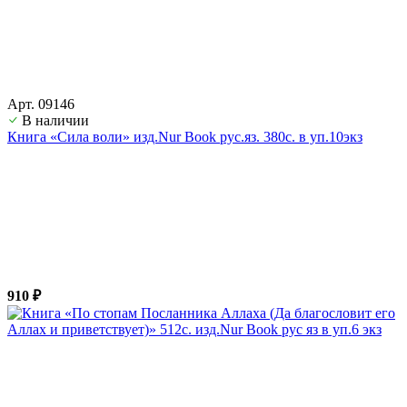
Арт. 09146
В наличии
Книга «Сила воли» изд.Nur Book рус.яз. 380с. в уп.10экз
910 ₽