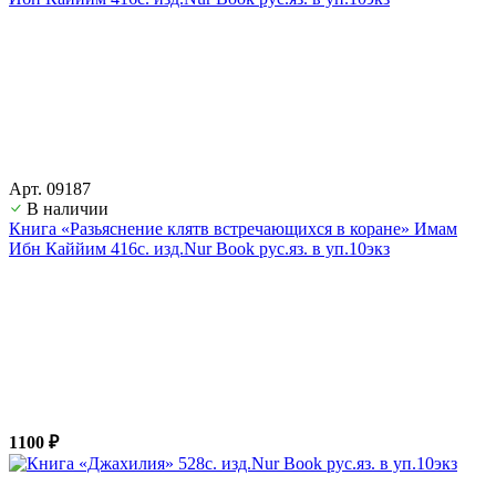
Арт. 09187
В наличии
Книга «Разьяснение клятв встречающихся в коране» Имам
Ибн Каййим 416с. изд.Nur Book рус.яз. в уп.10экз
1100 ₽