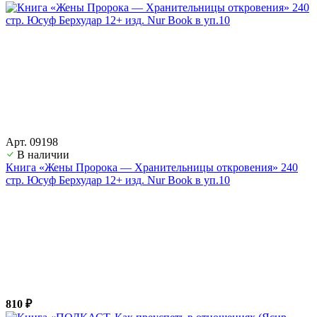
Арт. 09198
В наличии
Книга «Жены Пророка — Хранительницы откровения» 240
стр. Юсуф Берхудар 12+ изд. Nur Book в уп.10
810 ₽