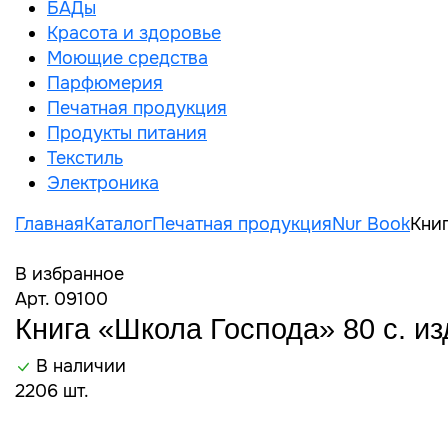
БАДы
Красота и здоровье
Моющие средства
Парфюмерия
Печатная продукция
Продукты питания
Текстиль
Электроника
Главная
Каталог
Печатная продукция
Nur Book
Книг
В избранное
Арт. 09100
Книга «Школа Господа» 80 с. изд
В наличии
2206 шт.