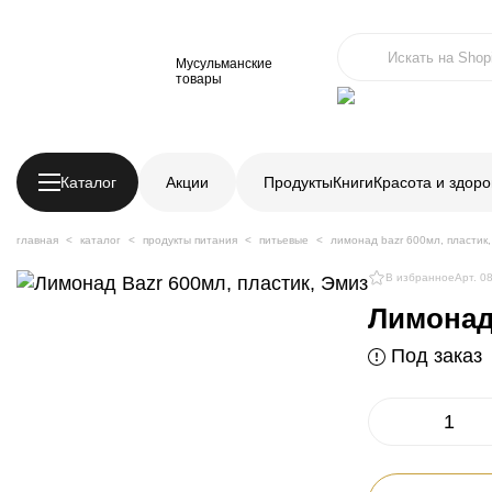
Мусульманские
товары
Каталог
Акции
Продукты
Книги
Красота и здоро
главная
каталог
продукты питания
питьевые
лимонад bazr 600мл, пластик,
В избранное
Арт. 0
Лимонад 
Под заказ