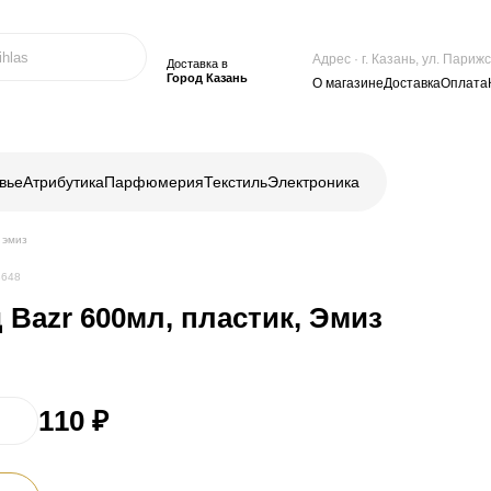
Адрес · г. Казань, ул. Пари
Доставка в
Город Казань
О магазине
Доставка
Оплата
вье
Атрибутика
Парфюмерия
Текстиль
Электроника
 эмиз
8648
Bazr 600мл, пластик, Эмиз
110 ₽