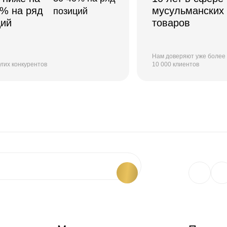
0% на ряд
мусульманских
ций
товаров
Нам доверяют уже более
угих конкурентов
10 000 клиентов