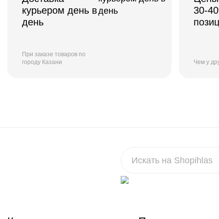
курьером день в
30-4
день
пози
При заказе товаров по
городу Казани
Чем у др