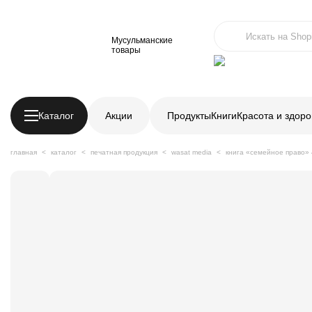
Мусульманские
товары
Каталог
Акции
Продукты
Книги
Красота и здоро
главная
каталог
печатная продукция
wasat media
книга «семейное право» 