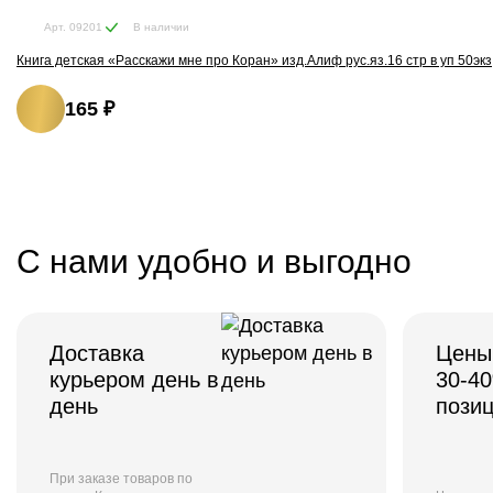
В наличии
Арт. 09201
Книга детская «Расскажи мне про Коран» изд.Алиф рус.яз.16 стр в уп 50экз
165 ₽
С нами удобно и выгодно
Доставка
Цены
курьером день в
30-4
день
пози
При заказе товаров по