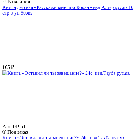
В наличии
Книга детская «Расскажи мне про Коран» изд.Алиф рус.яз.16
стр в уп 50экз
165 ₽
Арт. 01951
Под заказ
Книга «Оставил ли ты завещание?» 24с. изд.Тауба рус.яз.