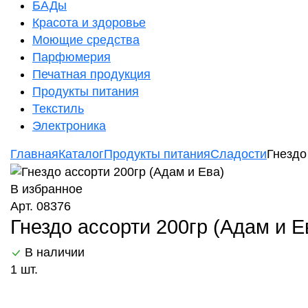
БАДы
Красота и здоровье
Моющие средства
Парфюмерия
Печатная продукция
Продукты питания
Текстиль
Электроника
Главная
Каталог
Продукты питания
Сладости
Гнездо
В избранное
Арт. 08376
Гнездо ассорти 200гр (Адам и Е
В наличии
1 шт.