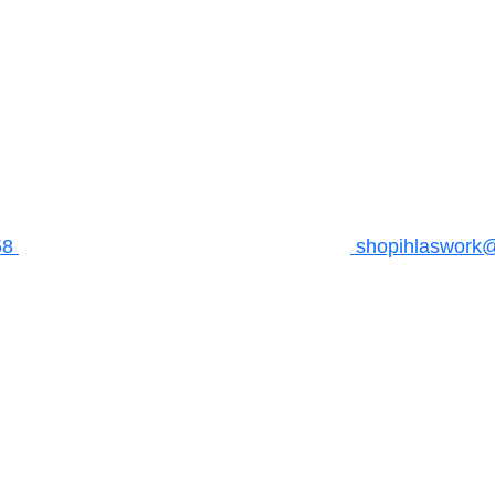
58
shopihlaswork