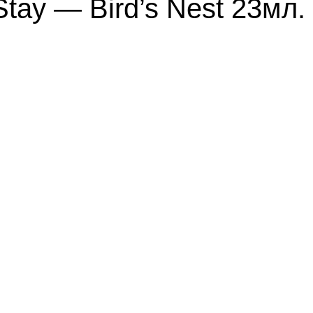
tay — Bird’s Nest 23мл.