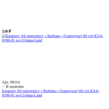
150 ₽
Арт. 09114
В наличии
Блокнот А6 пинтерест «Любовь» (Аэрподсы) 60 стр КЗ-0-
0106-01 изд.Umma-Land