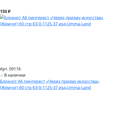
150 ₽
Арт. 09116
В наличии
Блокнот А6 пинтерест «Через призму искусства»
(Жемчуг) 60 стр КЗ-0-1125-37 изд.Umma-Land