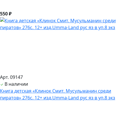
550 ₽
Арт. 09147
В наличии
Книга детская «Клинок Смит. Мусульманин среди
пиратов» 276с. 12+ изд.Umma-Land рус яз в уп.8 экз