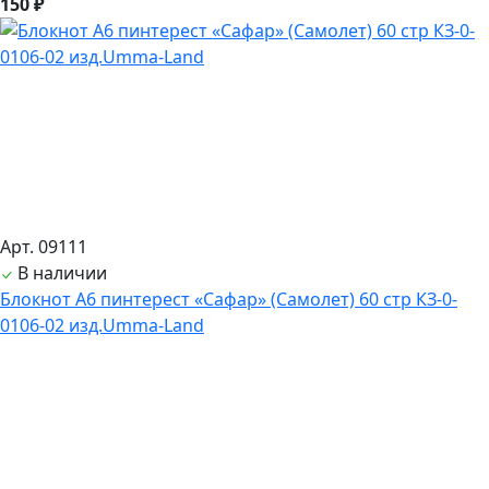
150 ₽
Арт. 09111
В наличии
Блокнот А6 пинтерест «Сафар» (Самолет) 60 стр КЗ-0-
0106-02 изд.Umma-Land