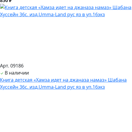
850 ₽
Арт. 09186
В наличии
Книга детская «Хамза идет на джаназа намаз» Шабана
Хуссейн 36с. изд.Umma-Land рус яз в уп.16экз