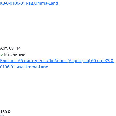
Арт. 09114
В наличии
Блокнот А6 пинтерест «Любовь» (Аэрподсы) 60 стр КЗ-0-
0106-01 изд.Umma-Land
150 ₽