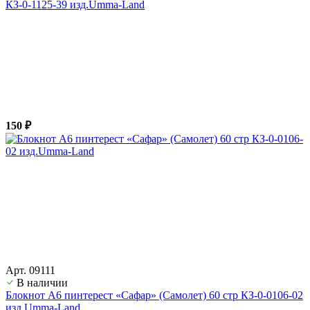
КЗ-0-1125-39 изд.Umma-Land
150 ₽
Арт. 09111
В наличии
Блокнот А6 пинтерест «Сафар» (Самолет) 60 стр КЗ-0-0106-02
изд.Umma-Land