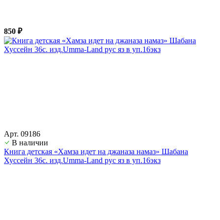
850 ₽
Арт. 09186
В наличии
Книга детская «Хамза идет на джаназа намаз» Шабана
Хуссейн 36с. изд.Umma-Land рус яз в уп.16экз